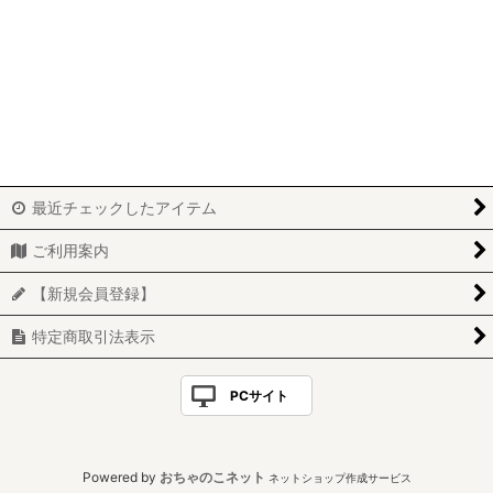
絞り込む
「エスペラント」レザー
「プエブロ」レザー
「クレイジーカーフ」レザー
「シャトル」レザー
最近チェックしたアイテム
「ボントーノ」レザー
ご利用案内
「ゴースト」レザー
【新規会員登録】
「ワックス」レザー
特定商取引法表示
「ニューヨーク」レザー
PCサイト
「ブッテーロ」レザー
「キップ」レザー
Powered by
おちゃのこネット
ネットショップ作成サービス