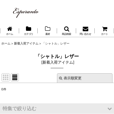
ホーム
カテゴリ
素材
商品検索
問い合わせ
カート
ホーム
>
新着入荷アイテム
>
「シャトル」レザー
「シャトル」レザー
[
新着入荷アイテム
]
表示順変更
閉じる
0
件
表示数
:
並び順
:
特集で絞り込む