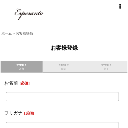
ホーム
>
お客様登録
お客様登録
STEP 1
STEP 2
STEP 3
入力
確認
完了
お名前
[
必須
]
フリガナ
[
必須
]