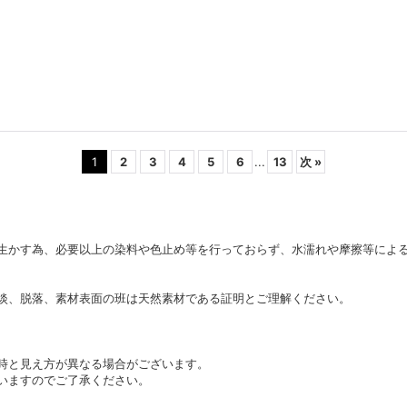
1
2
3
4
5
6
...
13
次
»
生かす為、必要以上の染料や色止め等を行っておらず、水濡れや摩擦等によ
淡、脱落、素材表面の班は天然素材である証明とご理解ください。
時と見え方が異なる場合がございます。
いますのでご了承ください。