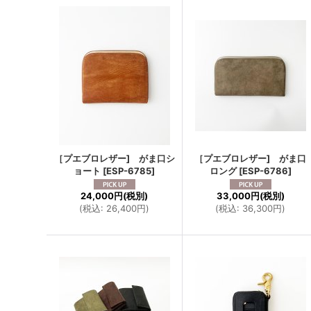
［プエブロレザー] がま口シ
［プエブロレザー] がま口
ョート
[
ESP-6785
]
ロング
[
ESP-6786
]
24,000円
(税別)
33,000円
(税別)
(
税込
:
26,400円
)
(
税込
:
36,300円
)