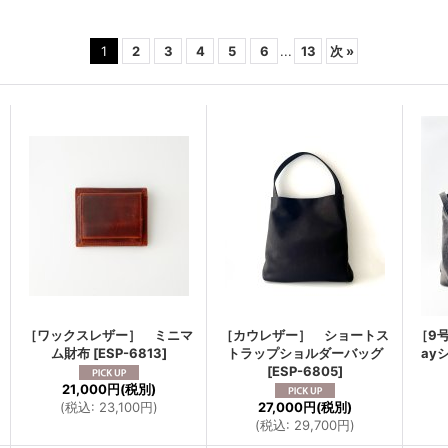
1
2
3
4
5
6
...
13
次
»
［ワックスレザー］ ミニマ
［カウレザー］ ショートス
［9
ム財布
[
ESP-6813
]
トラップショルダーバッグ
ay
[
ESP-6805
]
21,000円
(税別)
(
税込
:
23,100円
)
27,000円
(税別)
(
税込
:
29,700円
)