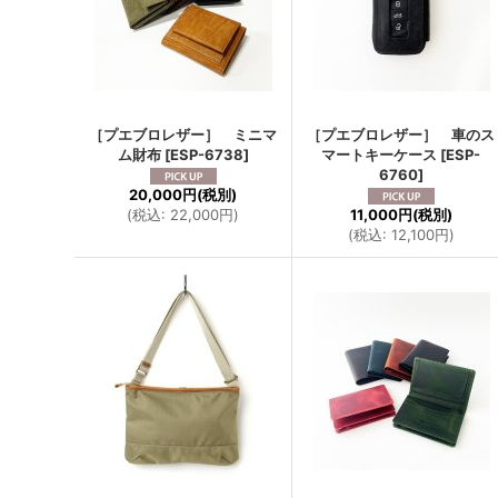
［プエブロレザー］ ミニマ
［プエブロレザー］ 車のス
ム財布
[
ESP-6738
]
マートキーケース
[
ESP-
6760
]
20,000円
(税別)
(
税込
:
22,000円
)
11,000円
(税別)
(
税込
:
12,100円
)