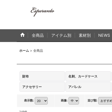
全商品
アイテム別
素材別
NEWS
ホーム
>
全商品
財布
名刺、カードケース
アクセサリー
アパレル
表示数
:
画像
:
並び順
:
249
件