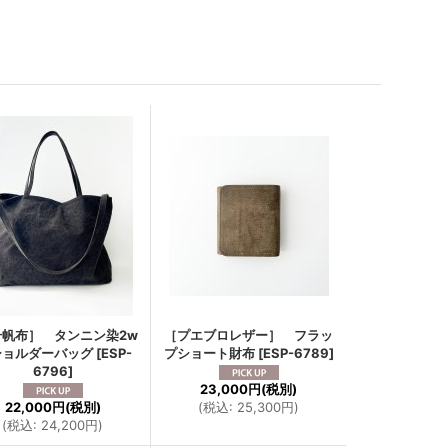
号帆布］ タンニン染2w
［プエブロレザー］ フラッ
ショルダーバッグ
[
ESP-
プショート財布
[
ESP-6789
]
6796
]
23,000円
(税別)
22,000円
(税別)
(
税込
:
25,300円
)
(
税込
:
24,200円
)