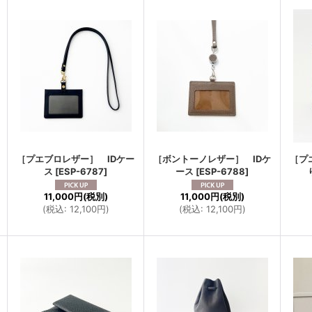
［プエブロレザー］ IDケー
［ボントーノレザー］ IDケ
［プ
ス
[
ESP-6787
]
ース
[
ESP-6788
]
11,000円
(税別)
11,000円
(税別)
(
税込
:
12,100円
)
(
税込
:
12,100円
)