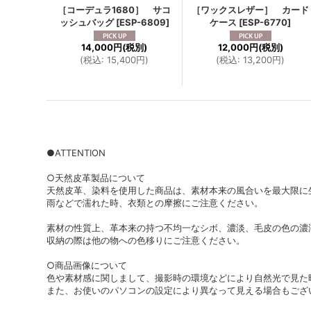
［コーデュラ1680］ サコ
［ワックスレザー］ カード
ッシュバッグ
[
ESP-6809
]
ケース
[
ESP-6770
]
14,000円
(税別)
12,000円
(税別)
(
税込
:
15,400円
)
(
税込
:
13,200円
)
●ATTENTION
○天然皮革製品について
天然皮革、染料を使用した商品は、素材本来の風合いを最大限に
雨などで濡れた時、衣類との摩擦にご注意ください。
素材の性質上、革本来の持つ不均一なシボ、濃淡、毛皮の色の濃
収納の際は他の物への色移りにご注意ください。
○商品画像について
色や素材感に関しまして、撮影時の環境などにより自然光で見た
また、お使いのパソコンの設定により異なって見える場合もござ