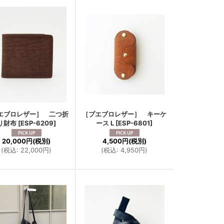
エブロレザー］ 二つ折
［プエブロレザー］ キーケ
り財布
[
ESP-6209
]
ース L
[
ESP-6801
]
20,000円
(税別)
4,500円
(税別)
(
税込
:
22,000円
)
(
税込
:
4,950円
)