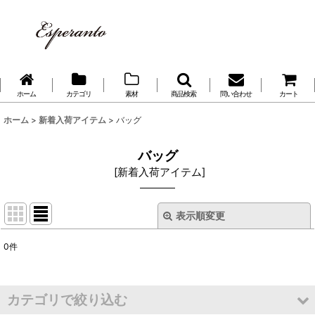
ホーム
カテゴリ
素材
商品検索
問い合わせ
カート
ホーム
>
新着入荷アイテム
>
バッグ
バッグ
[
新着入荷アイテム
]
表示順変更
閉じる
0
件
サブカテゴリ
:
表示数
:
カテゴリで絞り込む