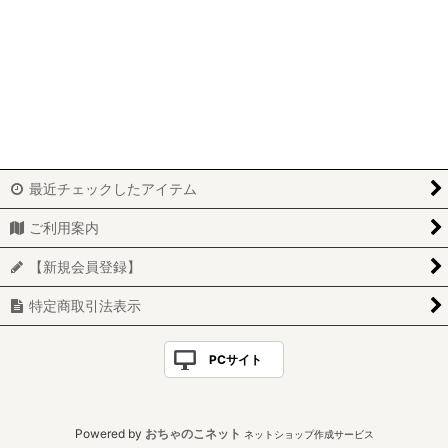
並び順
:
バッグ (全商品)
トートバッグ
絞り込む
ショルダーバッグ
ボディバッグ
最近チェックしたアイテム
クラッチバッグ
ご利用案内
リュックサック
【新規会員登録】
ビジネスバッグ
特定商取引法表示
巾着バッグ
PCサイト
Powered by
おちゃのこネット
ネットショップ作成サービス