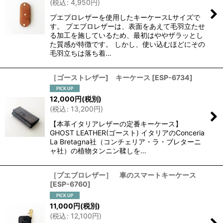
(
税込
:
4,950
円
)
並び順
:
プエブロレザーを使用したキーケースLサイズで
す。 プエブロレザーは、表面をあえて毛羽立たせ
る加工を施しているため、最初はややザラッとし
絞り込む
た質感が特徴です。 しかし、使い込むほどにその
毛羽立ちは落ち着…
［ゴーストレザー] キーケース
[
ESP-6734
]
12,000
円
(税別)
(
税込
:
13,200
円
)
【本革イタリアレザーの定番キーケース】
GHOST LEATHER(ゴースト) イタリアのConceria
La Bretagna社（コンチェリア・ラ・ブレターニ
ャ社）の植物タンニン鞣しを…
［プエブロレザー］ 車のスマートキーケース
[
ESP-6760
]
11,000
円
(税別)
(
税込
:
12,100
円
)