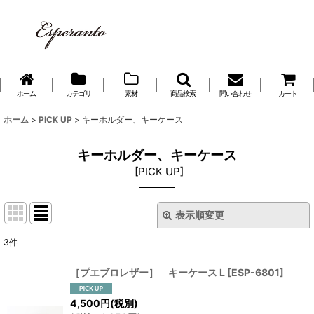
ホーム
カテゴリ
素材
商品検索
問い合わせ
カート
ホーム
>
PICK UP
>
キーホルダー、キーケース
キーホルダー、キーケース
[
PICK UP
]
表示順変更
閉じる
3
件
サブカテゴリ
:
［プエブロレザー］ キーケース L
[
ESP-6801
]
表示数
:
4,500
円
(税別)