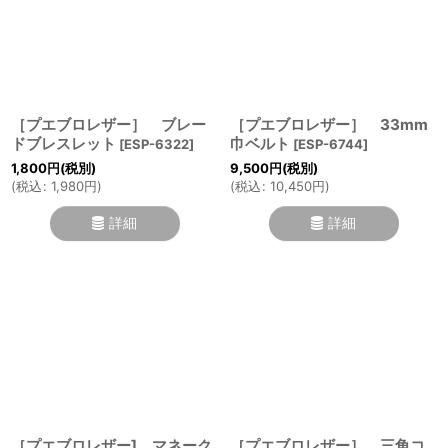
［プエブロレザー］ ブレー
［プエブロレザー］ 33mm
ドブレスレット
巾ベルト
[
ESP-6322
]
[
ESP-6744
]
1,800
円
(税別)
9,500
円
(税別)
(
税込
:
1,980
円
)
(
税込
:
10,450
円
)
詳細
詳細
［プエブロレザー] マネーク
［プエブロレザー］ 三角コ