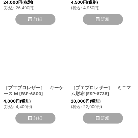
24,000
円
(税別)
4,500
円
(税別)
(
税込
:
26,400
円
)
(
税込
:
4,950
円
)
詳細
詳細
［プエブロレザー］ キーケ
［プエブロレザー］ ミニマ
ース M
ム財布
[
ESP-6800
]
[
ESP-6738
]
4,000
円
(税別)
20,000
円
(税別)
(
税込
:
4,400
円
)
(
税込
:
22,000
円
)
詳細
詳細