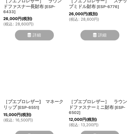
［プエブロレザー］ ラウン
［プエブロレザー］ スナッ
ドファスナー長財布
プミドル財布
[
ESP-
[
ESP-6776
]
6433
]
26,000
円
(税別)
26,000
円
(税別)
(
税込
:
28,600
円
)
(
税込
:
28,600
円
)
詳細
詳細
［プエブロレザー] マネーク
［プエブロレザー］ ラウン
リップ
ドファスナーミニ財布
[
ESP-6551
]
[
ESP-
6502
]
15,000
円
(税別)
12,000
円
(税別)
(
税込
:
16,500
円
)
(
税込
:
13,200
円
)