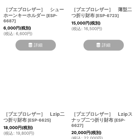
［プエブロレザー］ シュー
［プエブロレザー］ 薄型二
ホーンキーホルダー
つ折り財布
[
ESP-
[
ESP-6723
]
6687
]
15,000
円
(税別)
6,000
円
(税別)
(
税込
:
16,500
円
)
(
税込
:
6,600
円
)
詳細
詳細
［プエブロレザー］ Lzip二
［プエブロレザー］ Lzipス
つ折り財布
ナップ二つ折り財布
[
ESP-6625
]
[
ESP-
6627
]
18,000
円
(税別)
20,000
円
(税別)
(
税込
:
19,800
円
)
(
税込
:
22,000
円
)