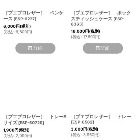
［プエブロレザー］ ペンケ
［プエブロレザー］ ボック
ース
スティッシュケース
[
ESP-6227
]
[
ESP-
6363
]
6,000
円
(税別)
16,000
円
(税別)
(
税込
:
6,600
円
)
(
税込
:
17,600
円
)
詳細
詳細
［プエブロレザー］ トレーS
［プエブロレザー］ トレー
サイズ
[
ESP-6582
]
[
ESP-6072S
]
3,600
円
(税別)
1,900
円
(税別)
(
税込
:
3,960
円
)
(
税込
:
2,090
円
)