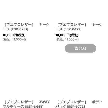
［プエブロレザー］ キーケ
［プエブロレザー］ キーケ
ース
ース
[
ESP-6201
]
[
ESP-6477
]
10,000
円
(税別)
10,000
円
(税別)
(
税込
:
11,000
円
)
(
税込
:
11,000
円
)
詳細
［プエブロレザー］ 3WAY
［プエブロレザー］ ボディ
マルチケース
バッグ
[
ESP-6445
]
[
ESP-6773
]