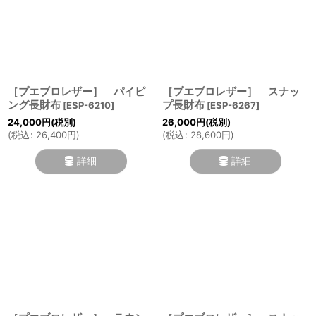
［プエブロレザー］ パイピ
［プエブロレザー］ スナッ
ング長財布
プ長財布
[
ESP-6210
]
[
ESP-6267
]
24,000
円
(税別)
26,000
円
(税別)
(
税込
:
26,400
円
)
(
税込
:
28,600
円
)
詳細
詳細