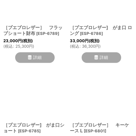
絞り込む
［プエブロレザー］ フラッ
［プエブロレザー] がま口 ロ
プショート財布
ング
[
ESP-6789
]
[
ESP-6786
]
23,000
円
(税別)
33,000
円
(税別)
(
税込
:
25,300
円
)
(
税込
:
36,300
円
)
詳細
詳細
［プエブロレザー] がま口シ
［プエブロレザー］ キーケ
ョート
ース L
[
ESP-6785
]
[
ESP-6801
]