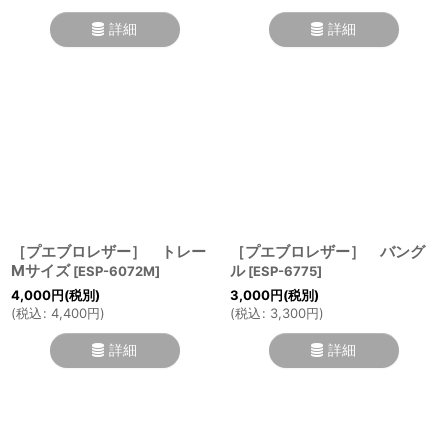
詳細
詳細
［プエブロレザー］ トレー
［プエブロレザー］ バング
Mサイズ
ル
[
ESP-6072M
]
[
ESP-6775
]
4,000
円
(税別)
3,000
円
(税別)
(
税込
:
4,400
円
)
(
税込
:
3,300
円
)
詳細
詳細