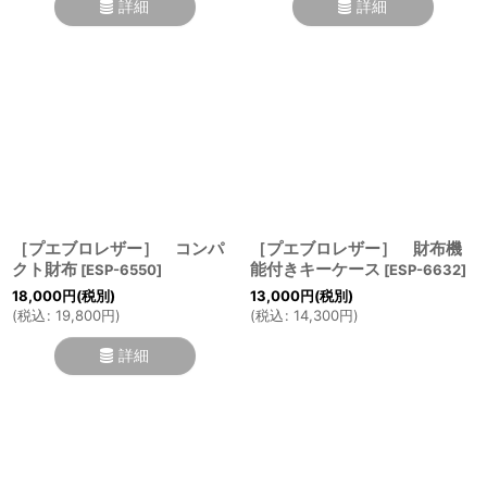
詳細
詳細
［プエブロレザー］ コンパ
［プエブロレザー］ 財布機
クト財布
能付きキーケース
[
ESP-6550
]
[
ESP-6632
]
18,000
円
(税別)
13,000
円
(税別)
(
税込
:
19,800
円
)
(
税込
:
14,300
円
)
詳細