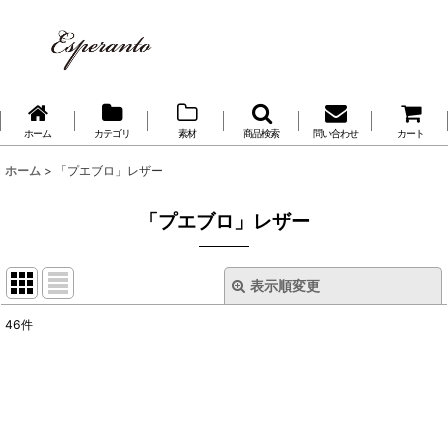
ホーム
カテゴリ
素材
商品検索
問い合わせ
カート
ホーム
>
「プエブロ」レザー
「プエブロ」レザー
表示順変更
閉じる
46
件
表示数
:
並び順
: