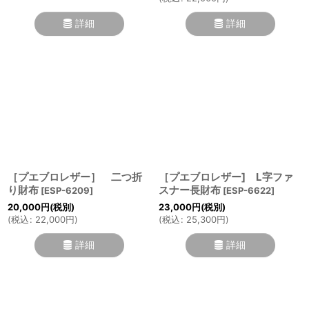
詳細
詳細
［プエブロレザー］ 二つ折
［プエブロレザー] L字ファ
り財布
スナー長財布
[
ESP-6209
]
[
ESP-6622
]
20,000
円
(税別)
23,000
円
(税別)
(
税込
:
22,000
円
)
(
税込
:
25,300
円
)
詳細
詳細