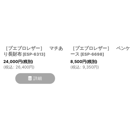
［プエブロレザー］ マチあ
［プエブロレザー］ ペンケ
り長財布
ース
[
ESP-6313
]
[
ESP-6698
]
24,000
円
(税別)
8,500
円
(税別)
(
税込
:
26,400
円
)
(
税込
:
9,350
円
)
詳細