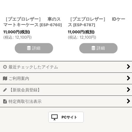
［プエブロレザー］ 車のス
［プエブロレザー］ IDケー
マートキーケース
ス
[
ESP-6760
]
[
ESP-6787
]
11,000
円
(税別)
11,000
円
(税別)
(
税込
:
12,100
円
)
(
税込
:
12,100
円
)
詳細
詳細
最近チェックしたアイテム
ご利用案内
【新規会員登録】
特定商取引法表示
PCサイト