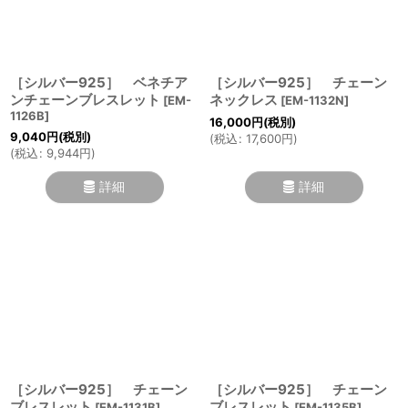
絞り込む
［シルバー925］ ベネチア
［シルバー925］ チェーン
ンチェーンブレスレット
ネックレス
[
EM-
[
EM-1132N
]
1126B
]
16,000
円
(税別)
9,040
円
(税別)
(
税込
:
17,600
円
)
(
税込
:
9,944
円
)
詳細
詳細
［シルバー925］ チェーン
［シルバー925］ チェーン
ブレスレット
ブレスレット
[
EM-1131B
]
[
EM-1135B
]