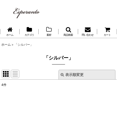
ホーム
カテゴリ
素材
商品検索
問い合わせ
カート
ホーム
>
「シルバー」
「シルバー」
表示順変更
閉じる
4
件
表示数
:
並び順
: