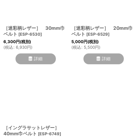
絞り込む
［迷彩柄レザー］ 30mm巾
［迷彩柄レザー］ 20mm巾
ベルト
ベルト
[
ESP-6530
]
[
ESP-6529
]
6,300
円
(税別)
5,000
円
(税別)
(
税込
:
6,930
円
)
(
税込
:
5,500
円
)
詳細
詳細
［イングラサットレザー］
40mm巾ベルト
[
ESP-6749
]