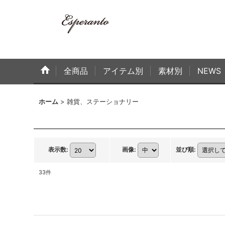
全商品
アイテム別
素材別
NEWS
ホーム
>
雑貨、ステーショナリー
表示数
:
画像
:
並び順
:
33
件