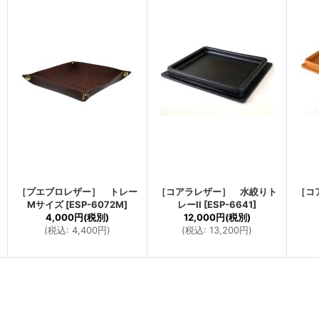
［プエブロレザー］ トレー
［コアラレザー］ 水絞りト
［コ
Mサイズ
[
ESP-6072M
]
レーII
[
ESP-6641
]
4,000円
(税別)
12,000円
(税別)
(
税込
:
4,400円
)
(
税込
:
13,200円
)