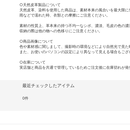
○天然皮革製品について
天然皮革、染料を使用した商品は、素材本来の風合いを最大限に
雨などで濡れた時、衣類との摩擦にご注意ください。
素材の性質上、革本来の持つ不均一なシボ、濃淡、毛皮の色の濃
収納の際は他の物への色移りにご注意ください。
○商品画像について
色や素材感に関しまして、撮影時の環境などにより自然光で見た
また、お使いのパソコンの設定により異なって見える場合もござ
○在庫について
実店舗と商品を共通で管理しているためご注文後に在庫切れが発
最近チェックしたアイテム
0件