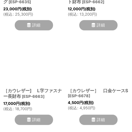
グ
ト財布
[
ESP-6635
]
[
ESP-6662
]
23,000
円
(税別)
12,000
円
(税別)
(
税込
:
25,300
円
)
(
税込
:
13,200
円
)
詳細
詳細
［カウレザー] L字ファスナ
［カウレザー］ 口金ケースS
ー長財布
[
ESP-6678
]
[
ESP-6663
]
4,500
円
(税別)
17,000
円
(税別)
(
税込
:
4,950
円
)
(
税込
:
18,700
円
)
詳細
詳細