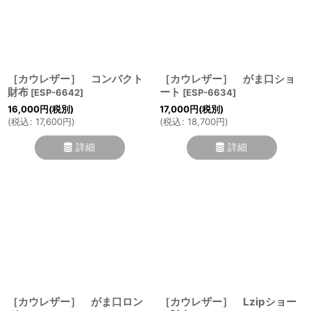
［カウレザー］ コンパクト
［カウレザー］ がま口ショ
財布
ート
[
ESP-6642
]
[
ESP-6634
]
16,000
円
(税別)
17,000
円
(税別)
(
税込
:
17,600
円
)
(
税込
:
18,700
円
)
詳細
詳細
［カウレザー］ がま口ロン
［カウレザー］ Lzipショー