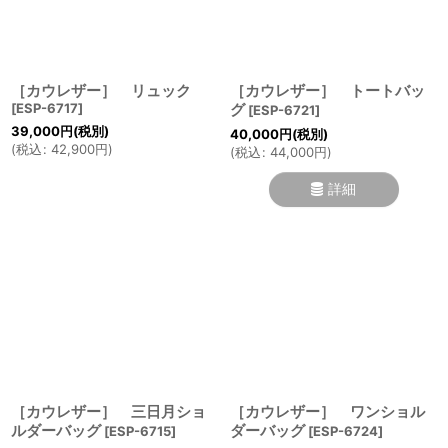
絞り込む
［カウレザー］ リュック
［カウレザー］ トートバッ
[
ESP-6717
]
グ
[
ESP-6721
]
39,000
円
(税別)
40,000
円
(税別)
(
税込
:
42,900
円
)
(
税込
:
44,000
円
)
詳細
［カウレザー］ 三日月ショ
［カウレザー］ ワンショル
ルダーバッグ
ダーバッグ
[
ESP-6715
]
[
ESP-6724
]