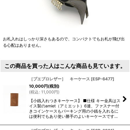
お札入れはしっかり深さもあるので、コンパクトでもお札が飛び出
る心配はありません。
この商品を買った人はこんな商品も見ています。
［プエブロレザー］ キーケース
[
ESP-6477
]
10,000
円
(税別)
(
税込
:
11,000
円
)
【小銭入れつきキーケース】 ■仕様 キー金具はス
イス製のamiet（アミエット）6連、ファスナー付
きコインケースもパーキング用の小銭を入れるに
は便利でもあり使い勝手のよいキーケースです…