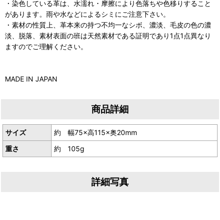
・染色している革は、水濡れ・摩擦により色落ちや色移りすること
があります。雨や水などによるシミにご注意下さい。
・素材の性質上、革本来の持つ不均一なシボ、濃淡、毛皮の色の濃
淡、脱落、素材表面の班は天然素材である証明であり1点1点異なり
ますのでご理解ください。
MADE IN JAPAN
商品詳細
サイズ
約 幅75×高115×奥20mm
重さ
約 105g
詳細写真