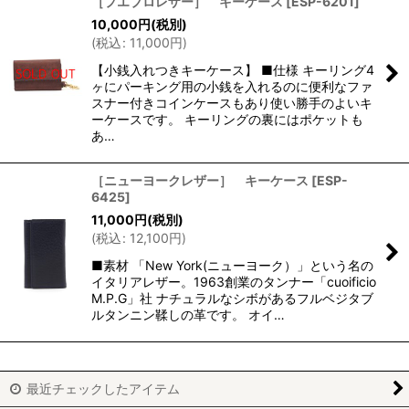
［プエブロレザー］ キーケース
[
ESP-6201
]
10,000
円
(税別)
(
税込
:
11,000
円
)
【小銭入れつきキーケース】 ■仕様 キーリング4
ヶにパーキング用の小銭を入れるのに便利なファ
スナー付きコインケースもあり使い勝手のよいキ
ーケースです。 キーリングの裏にはポケットも
あ…
［ニューヨークレザー］ キーケース
[
ESP-
6425
]
11,000
円
(税別)
(
税込
:
12,100
円
)
■素材 「New York(ニューヨーク）」という名の
イタリアレザー。1963創業のタンナー「cuoificio
M.P.G」社 ナチュラルなシボがあるフルベジタブ
ルタンニン鞣しの革です。 オイ…
最近チェックしたアイテム