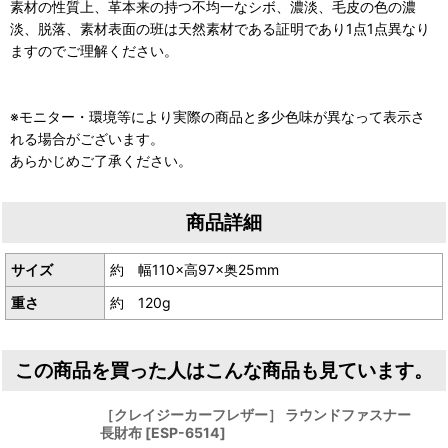
素材の性質上、革本来の持つ不均一なシボ、濃淡、毛皮の色の濃
淡、脱落、素材表面の班は天然素材である証明であり1点1点異なり
ますのでご理解ください。
※モニター・環境等により実際の商品と多少色味が異なって表示さ
れる場合がございます。
あらかじめご了承ください。
商品詳細
サイズ
約 幅110×高97×奥25mm
重さ
約 120g
この商品を買った人はこんな商品も見ています。
［クレイジーカーフレザー］ ラウンドファスナー
長財布
[
ESP-6514
]