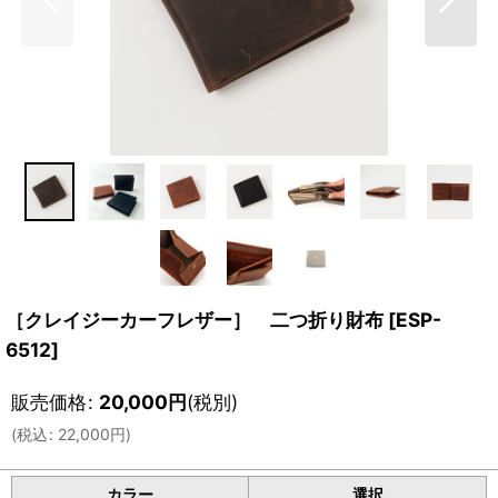
［クレイジーカーフレザー］ 二つ折り財布
[
ESP-
6512
]
販売価格
:
20,000
円
(税別)
(
税込
:
22,000
円
)
カラー
選択