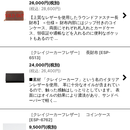
26,000
円
(税別)
(
税込
:
28,600
円
)
【上質なレザーを使用したラウンドファスナー長
財布】 ＜仕様＞ 財布内部にはジップ付きのコイ
ンケース、両面にそれぞれ札入れとカードケー
ス、領収証や通帳などを入れるのに便利なポケッ
トもあるので …
［クレイジーカーフレザー］ 長財布
[
ESP-
6513
]
24,000
円
(税別)
(
税込
:
26,400
円
)
■素材 「クレイジーカーフ」という名のイタリア
ンレザーを使用。 革に十分なオイルが含まれてい
るので、触った感触はしっとりとしています。 表
面にはオイルの効果により濃淡があり、サンドペ
ーパーで軽く…
［クレイジーカーフレザー］ コインケース
[
ESP-6762
]
9,500
円
(税別)