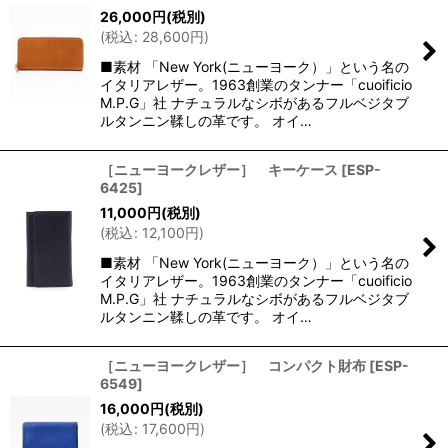
26,000
円
(税別)
(
税込
:
28,600
円
)
■素材 「New York(ニューヨーク）」という名の
イタリアレザー。1963創業のタンナー「cuoificio
M.P.G」社 ナチュラルなシボがあるフルベジタブ
ルタンニン鞣しの革です。 オイ…
［ニューヨークレザー］ キーケース
[
ESP-
6425
]
11,000
円
(税別)
(
税込
:
12,100
円
)
■素材 「New York(ニューヨーク）」という名の
イタリアレザー。1963創業のタンナー「cuoificio
M.P.G」社 ナチュラルなシボがあるフルベジタブ
ルタンニン鞣しの革です。 オイ…
［ニューヨークレザー］ コンパクト財布
[
ESP-
6549
]
16,000
円
(税別)
(
税込
:
17,600
円
)