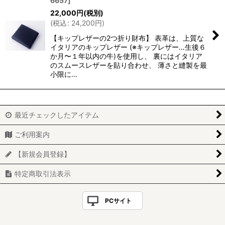
6657
]
22,000
円
(税別)
(
税込
:
24,200
円
)
【キップレザーの2つ折り財布】 表革は、上質な
イタリアのキップレザー (※キップレザー…生後６
か月〜１年以内の牛)を使用し、 裏にはイタリア
のスムースレザーを貼り合わせ、 薄さと縫製を最
小限に…
最近チェックしたアイテム
ご利用案内
【新規会員登録】
特定商取引法表示
PCサイト