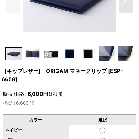
［キップレザー] ORIGAMIマネークリップ
[
ESP-
6658
]
販売価格
:
6,000
円
(税別)
(
税込
:
6,600
円
)
カラー:
選択
ネイビー