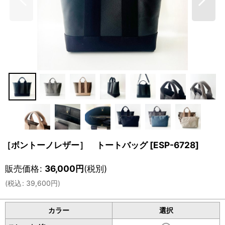
［ボントーノレザー］ トートバッグ
[
ESP-6728
]
販売価格
:
36,000
円
(税別)
(
税込
:
39,600
円
)
カラー
選択