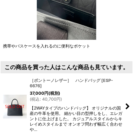
携帯やパスケースを入れるのに便利なポケット
この商品を買った人はこんな商品も見ています。
［ボントーノレザー］ ハンドバッグ
[
ESP-
6676
]
37,000
円
(税別)
(
税込
:
40,700
円
)
【2WAYタイプのハンドバッグ】 オリジナルの国
産の牛革を使用。 細かい目の型押しをし、エレガ
ントに仕上げました。 カジュアルスタイルからキ
レイめスタイルまで オンオフ問わず幅広く合わせ
や…