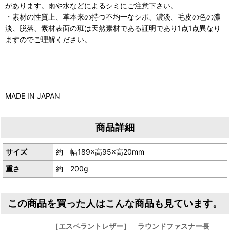
があります。雨や水などによるシミにご注意下さい。
・素材の性質上、革本来の持つ不均一なシボ、濃淡、毛皮の色の濃
淡、脱落、素材表面の班は天然素材である証明であり1点1点異なり
ますのでご理解ください。
MADE IN JAPAN
商品詳細
サイズ
約 幅189×高95×高20mm
重さ
約 200g
この商品を買った人はこんな商品も見ています。
［エスペラントレザー］ ラウンドファスナー長