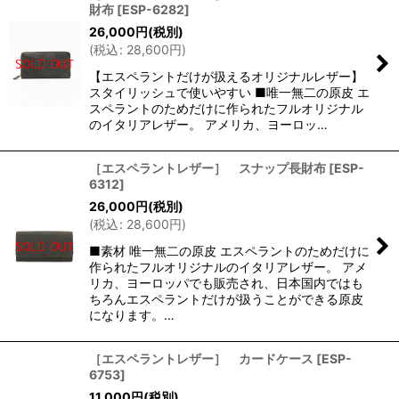
財布
[
ESP-6282
]
26,000
円
(税別)
(
税込
:
28,600
円
)
【エスペラントだけが扱えるオリジナルレザー】
スタイリッシュで使いやすい ■唯一無二の原皮 エ
スペラントのためだけに作られたフルオリジナル
のイタリアレザー。 アメリカ、ヨーロッ…
［エスペラントレザー］ スナップ長財布
[
ESP-
6312
]
26,000
円
(税別)
(
税込
:
28,600
円
)
■素材 唯一無二の原皮 エスペラントのためだけに
作られたフルオリジナルのイタリアレザー。 アメ
リカ、ヨーロッパでも販売され、日本国内ではも
ちろんエスペラントだけが扱うことができる原皮
になります。…
［エスペラントレザー］ カードケース
[
ESP-
6753
]
11,000
円
(税別)