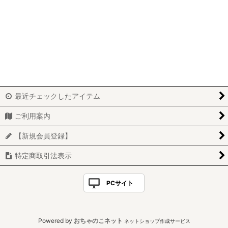
絞り込む
「エスペラント」レザー
「プエブロ」レザー
「クレイジーカーフ」レザー
「シャトル」レザー
最近チェックしたアイテム
「ボントーノ」レザー
ご利用案内
「ゴースト」レザー
【新規会員登録】
「ワックス」レザー
特定商取引法表示
「ニューヨーク」レザー
PCサイト
「ブッテーロ」レザー
「キップ」レザー
Powered by
おちゃのこネット
ネットショップ作成サービス