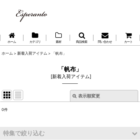
ホーム
カテゴリ
素材
商品検索
問い合わせ
カート
ホーム
>
新着入荷アイテム
>
「帆布」
「帆布」
[
新着入荷アイテム
]
表示順変更
閉じる
0
件
表示数
:
並び順
:
特集で絞り込む