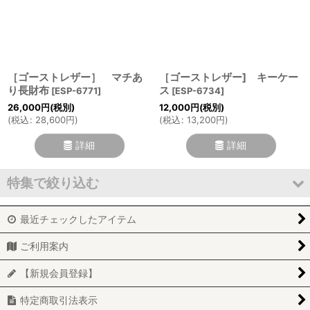
絞り込む
［ゴーストレザー］ マチあ
［ゴーストレザー] キーケー
り長財布
ス
[
ESP-6771
]
[
ESP-6734
]
26,000
円
(税別)
12,000
円
(税別)
(
税込
:
28,600
円
)
(
税込
:
13,200
円
)
詳細
詳細
特集で絞り込む
最近チェックしたアイテム
「エスペラント」レザー
ご利用案内
「プエブロ」レザー
【新規会員登録】
「クレイジーカーフ」レザー
特定商取引法表示
「シャトル」レザー