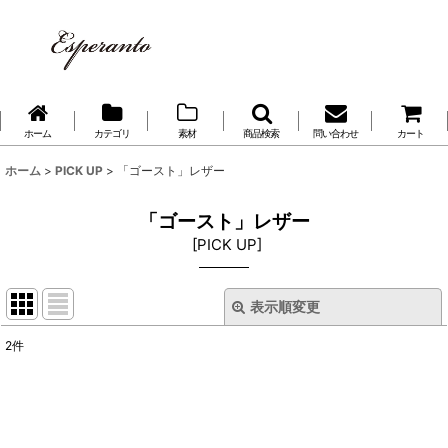
ホーム
カテゴリ
素材
商品検索
問い合わせ
カート
ホーム
>
PICK UP
>
「ゴースト」レザー
「ゴースト」レザー
[
PICK UP
]
表示順変更
閉じる
2
件
表示数
:
並び順
: