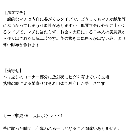
【風琴マチ】
一般的なマチは内側に谷がくるタイプで、どうしてもマチが紙幣等
にぶつかってしまう可能性がありますが、風琴マチは外側に山がく
るタイプで、マチに当たらず、お金を大切にする日本人の美意識か
ら作り出された伝統工芸です。革の接ぎ目に厚みが出ない為、より
薄い財布が作れます
【菊寄せ】
ヘリ返しのコーナー部分に放射状にヒダを寄せていく技術
熟練の腕による菊寄せはそれ自体で独立した美しさです
カード収納×6、大口ポケット×4
手に取った瞬間、心奪われる一点となること間違いありません。