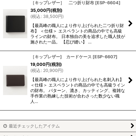
［キップレザー］ 二つ折り財布
[
ESP-6604
]
35,000
円
(税別)
(
税込
:
38,500
円
)
【最高峰の職人により作り上げられた二つ折り財
布】 ＜仕様＞ エスペラントの商品の中でも高級
ラインの財布。 日本独自の美を追求した職人技が
施された一品。 【忍び縫い】 …
［キップレザー] カードケース
[
ESP-6607
]
19,000
円
(税別)
(
税込
:
20,900
円
)
【最高峰の職人により作り上げられた名刺入れ】
＜仕様＞ エスペラントの商品の中でも高級ライン
の財布。 パターン、漉き、カッティング、複雑な
手作業の熟練した技術が合わさった数少ない職
人…
最近チェックしたアイテム