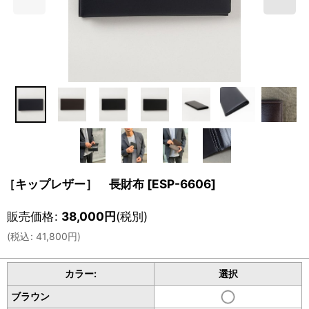
［キップレザー］ 長財布
[
ESP-6606
]
販売価格
:
38,000
円
(税別)
(
税込
:
41,800
円
)
カラー:
選択
ブラウン