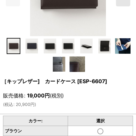
［キップレザー] カードケース
[
ESP-6607
]
販売価格
:
19,000
円
(税別)
(
税込
:
20,900
円
)
カラー:
選択
ブラウン