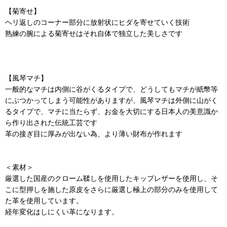
【菊寄せ】
ヘリ返しのコーナー部分に放射状にヒダを寄せていく技術
熟練の腕による菊寄せはそれ自体で独立した美しさです
【風琴マチ】
一般的なマチは内側に谷がくるタイプで、どうしてもマチが紙幣等
にぶつかってしまう可能性がありますが、風琴マチは外側に山がく
るタイプで、マチに当たらず、お金を大切にする日本人の美意識か
ら作り出された伝統工芸です
革の接ぎ目に厚みが出ない為、より薄い財布が作れます
＜素材＞
厳選した国産のクローム鞣しを使用したキップレザーを使用し、そ
こに型押しを施した原皮をさらに厳選し極上の部分のみを使用して
た革を使用しています。
経年変化はしにくい革になります。