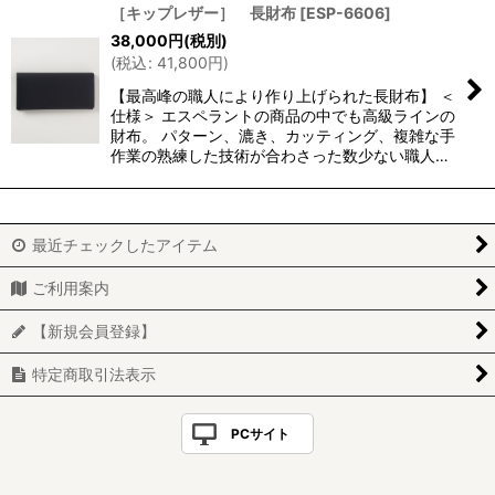
［キップレザー］ 長財布
[
ESP-6606
]
38,000
円
(税別)
(
税込
:
41,800
円
)
【最高峰の職人により作り上げられた長財布】 ＜
仕様＞ エスペラントの商品の中でも高級ラインの
財布。 パターン、漉き、カッティング、複雑な手
作業の熟練した技術が合わさった数少ない職人…
最近チェックしたアイテム
ご利用案内
【新規会員登録】
特定商取引法表示
PCサイト