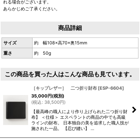
れる場合がございます。
あらかじめご了承ください。
商品詳細
サイズ
約 幅108×高70×奥15mm
重さ
約 50g
この商品を買った人はこんな商品も見ています。
［キップレザー］ 二つ折り財布
[
ESP-6604
]
35,000
円
(税別)
(
税込
:
38,500
円
)
【最高峰の職人により作り上げられた二つ折り財
布】 ＜仕様＞ エスペラントの商品の中でも高級
ラインの財布。 日本独自の美を追求した職人技が
施された一品。 【忍び縫い】 …