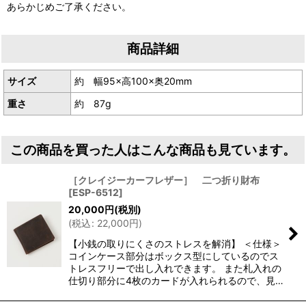
あらかじめご了承ください。
商品詳細
サイズ
約 幅95×高100×奥20mm
重さ
約 87g
この商品を買った人はこんな商品も見ています。
［クレイジーカーフレザー］ 二つ折り財布
[
ESP-6512
]
20,000
円
(税別)
(
税込
:
22,000
円
)
【小銭の取りにくさのストレスを解消】 ＜仕様＞
コインケース部分はボックス型にしているのでス
トレスフリーで出し入れできます。 また札入れの
仕切り部分に4枚のカードが入れられるので、見…