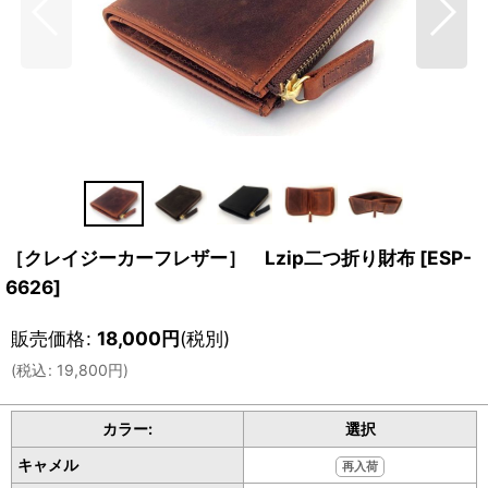
［クレイジーカーフレザー］ Lzip二つ折り財布
[
ESP-
6626
]
販売価格
:
18,000
円
(税別)
(
税込
:
19,800
円
)
カラー:
選択
キャメル
再入荷