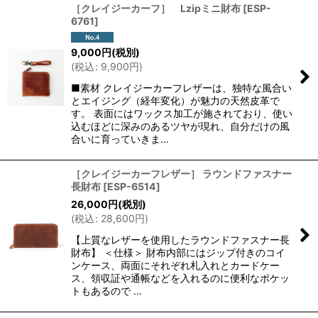
［クレイジーカーフ］ Lzipミニ財布
[
ESP-
6761
]
9,000
円
(税別)
(
税込
:
9,900
円
)
■素材 クレイジーカーフレザーは、独特な風合い
とエイジング（経年変化）が魅力の天然皮革で
す。 表面にはワックス加工が施されており、使い
込むほどに深みのあるツヤが現れ、自分だけの風
合いに育っていきま…
［クレイジーカーフレザー］ ラウンドファスナー
長財布
[
ESP-6514
]
26,000
円
(税別)
(
税込
:
28,600
円
)
【上質なレザーを使用したラウンドファスナー長
財布】 ＜仕様＞ 財布内部にはジップ付きのコイ
ンケース、両面にそれぞれ札入れとカードケー
ス、領収証や通帳などを入れるのに便利なポケッ
トもあるので …