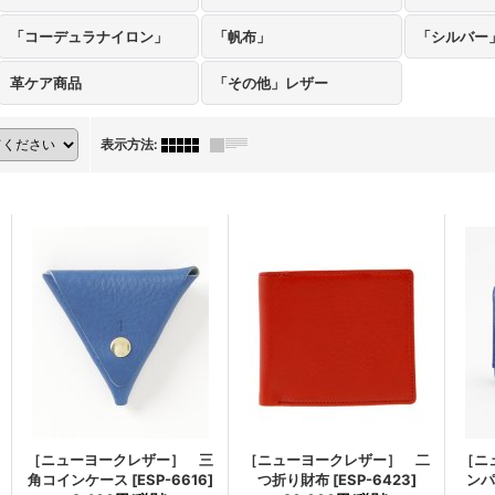
「コーデュラナイロン」
「帆布」
「シルバー
革ケア商品
「その他」レザー
表示方法
:
［ニューヨークレザー］ 三
［ニューヨークレザー］ 二
［ニ
角コインケース
[
ESP-6616
]
つ折り財布
[
ESP-6423
]
ン