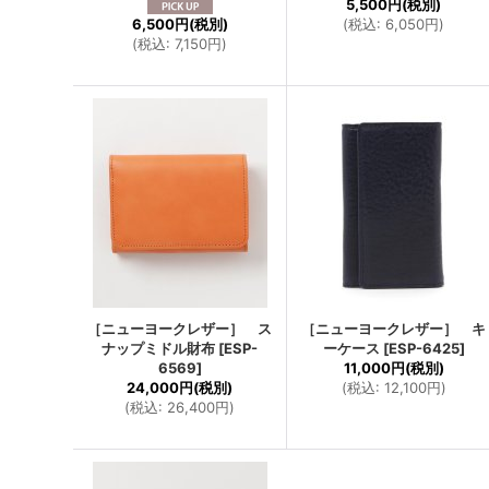
5,500円
(税別)
6,500円
(税別)
(
税込
:
6,050円
)
(
税込
:
7,150円
)
［ニューヨークレザー］ ス
［ニューヨークレザー］ キ
ナップミドル財布
[
ESP-
ーケース
[
ESP-6425
]
6569
]
11,000円
(税別)
24,000円
(税別)
(
税込
:
12,100円
)
(
税込
:
26,400円
)