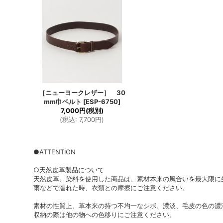
［ニューヨークレザー］ 30
mm巾ベルト
[
ESP-6750
]
7,000円
(税別)
(
税込
:
7,700円
)
●ATTENTION
○天然皮革製品について
天然皮革、染料を使用した商品は、素材本来の風合いを最大限に
雨などで濡れた時、衣類との摩擦にご注意ください。
素材の性質上、革本来の持つ不均一なシボ、濃淡、毛皮の色の濃
収納の際は他の物への色移りにご注意ください。