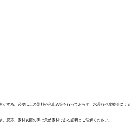
生かす為、必要以上の染料や色止め等を行っておらず、水濡れや摩擦等によ
淡、脱落、素材表面の班は天然素材である証明とご理解ください。