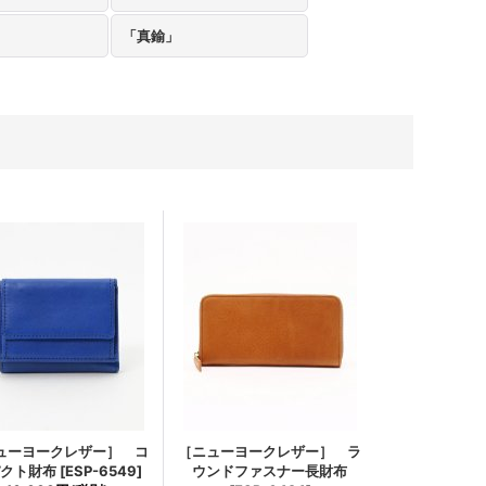
」
「真鍮」
ューヨークレザー］ コ
［ニューヨークレザー］ ラ
パクト財布
[
ESP-6549
]
ウンドファスナー長財布