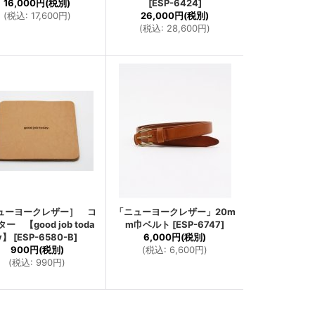
16,000円
(税別)
[
ESP-6424
]
(
税込
:
17,600円
)
26,000円
(税別)
(
税込
:
28,600円
)
ューヨークレザー］ コ
「ニューヨークレザー」20m
ー 【good job toda
m巾ベルト
[
ESP-6747
]
y】
[
ESP-6580-B
]
6,000円
(税別)
900円
(税別)
(
税込
:
6,600円
)
(
税込
:
990円
)